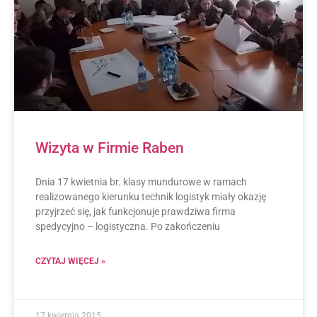
Wizyta w Firmie Raben
Dnia 17 kwietnia br. klasy mundurowe w ramach
realizowanego kierunku technik logistyk miały okazję
przyjrzeć się, jak funkcjonuje prawdziwa firma
spedycyjno – logistyczna. Po zakończeniu
CZYTAJ WIĘCEJ »
17 kwietnia 2015