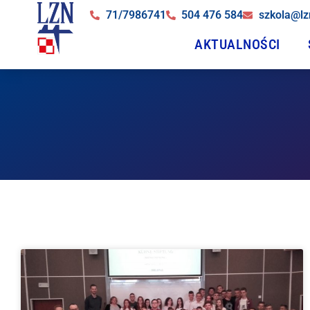
71/7986741
504 476 584
szkola@lz
AKTUALNOŚCI