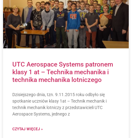
UTC Aerospace Systems patronem
klasy 1 at – Technika mechanika i
technika mechanika lotniczego
Dzisiejszego dnia, tzn. 9.11.2015 roku odbyło się
spotkanie uczniów klasy 1at – Technik mechanik i
technik mechanik lotniczy z przedstawicieli UTC
Aerospace Systems, jednego z
CZYTAJ WIĘCEJ »