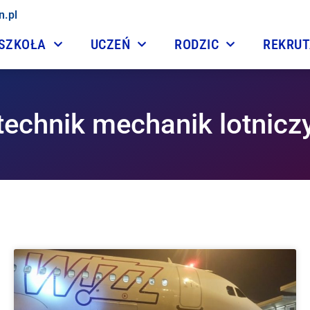
n.pl
SZKOŁA
UCZEŃ
RODZIC
REKRU
technik mechanik lotnicz