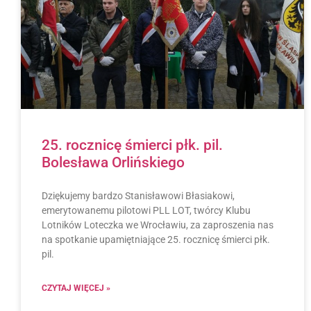
25. rocznicę śmierci płk. pil.
Bolesława Orlińskiego
Dziękujemy bardzo Stanisławowi Błasiakowi,
emerytowanemu pilotowi PLL LOT, twórcy Klubu
Lotników Loteczka we Wrocławiu, za zaproszenia nas
na spotkanie upamiętniające 25. rocznicę śmierci płk.
pil.
CZYTAJ WIĘCEJ »