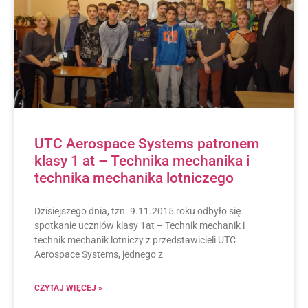
UTC Aerospace Systems patronem
klasy 1 at – Technika mechanika i
technika mechanika lotniczego
Dzisiejszego dnia, tzn. 9.11.2015 roku odbyło się
spotkanie uczniów klasy 1at – Technik mechanik i
technik mechanik lotniczy z przedstawicieli UTC
Aerospace Systems, jednego z
CZYTAJ WIĘCEJ »