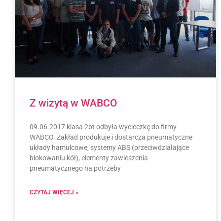
Z wizytą w WABCO
09.06.2017 klasa 2bt odbyła wycieczkę do firmy
WABCO. Zakład produkuje i dostarcza pneumatyczne
układy hamulcowe, systemy ABS (przeciwdziałające
blokowaniu kół), elementy zawieszenia
pneumatycznego na potrzeby
CZYTAJ WIĘCEJ »