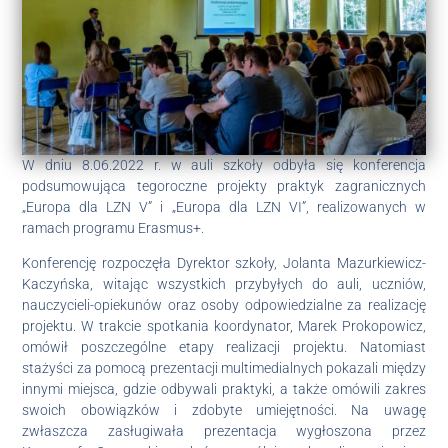
W dniu 8.06.2022 r. w auli szkoły odbyła się konferencja
podsumowująca tegoroczne projekty praktyk zagranicznych
„Europa dla LZN V” i „Europa dla LZN VI”, realizowanych w
ramach programu Erasmus+.
Konferencję rozpoczęła Dyrektor szkoły, Jolanta Mazurkiewicz-
Kaczyńska, witając wszystkich przybyłych do auli, uczniów,
nauczycieli-opiekunów oraz osoby odpowiedzialne za realizację
projektu. W trakcie spotkania koordynator, Marek Prokopowicz,
omówił poszczególne etapy realizacji projektu. Natomiast
stażyści za pomocą prezentacji multimedialnych pokazali między
innymi miejsca, gdzie odbywali praktyki, a także omówili zakres
swoich obowiązków i zdobyte umiejętności. Na uwagę
zwłaszcza zasługiwała prezentacja wygłoszona przez