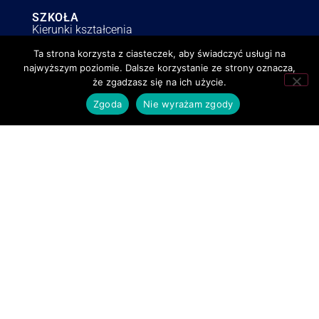
SZKOŁA
Kierunki kształcenia
Aktualności
Ta strona korzysta z ciasteczek, aby świadczyć usługi na
najwyższym poziomie. Dalsze korzystanie ze strony oznacza,
Erasmus
że zgadzasz się na ich użycie.
Librus
Zgoda
Nie wyrażam zgody
Stowarzyszenie LZN
RODZIC
Rada Rodziców
Kalendarz szkolny
Ubezpieczenie 2025/2026
Dokumenty
Wykaz podręczników
INFORMACJE
Polityka RODO
Deklaracja dostępności
Polityka o cookies