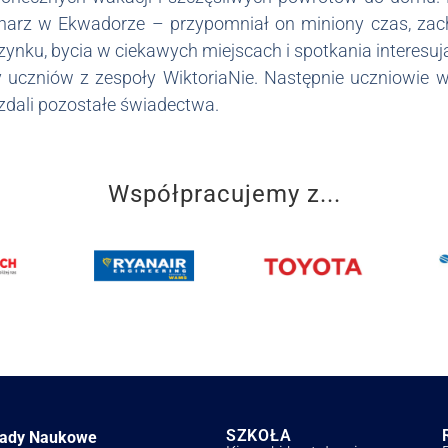
onarz w Ekwadorze – przypomniał on miniony czas, zac
nku, bycia w ciekawych miejscach i spotkania interesują
y uczniów z zespoły WiktoriaNie. Następnie uczniowie
zdali pozostałe świadectwa.
Współpracujemy z...
SZKOŁA
łady Naukowe