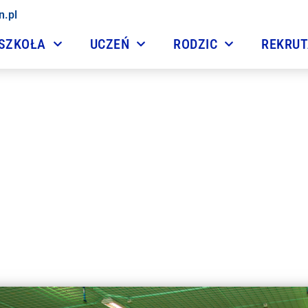
n.pl
SZKOŁA
UCZEŃ
RODZIC
REKRU
akończenie roku szkolne
30 czerwca, 2015