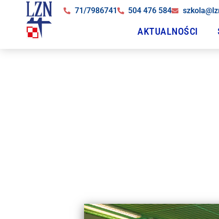
71/7986741
504 476 584
szkola@lz
AKTUALNOŚCI
Uroczyste z