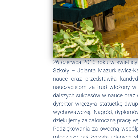
26 czerwca 2015 roku w świetlicy
Szkoły – Jolanta Mazurkiewicz-K
nauce oraz przedstawiła kandyd
nauczycielom za trud włożony w
dalszych sukcesów w nauce oraz w
dyrektor wręczyła statuetkę dwu
wychowawczej. Nagród, dyplomów,
dziękujemy za całoroczną pracę, wy
Podziękowania za owocną współpr
młodzieży zaś życzyła udanych, s