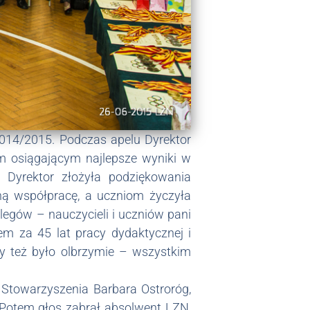
2014/2015. Podczas apelu Dyrektor
m osiągającym najlepsze wyniki w
 Dyrektor złożyła podziękowania
ą współpracę, a uczniom życzyła
egów – nauczycieli i uczniów pani
m za 45 lat pracy dydaktycznej i
y też było olbrzymie – wszystkim
Stowarzyszenia Barbara Ostroróg,
 Potem głos zabrał absolwent LZN,