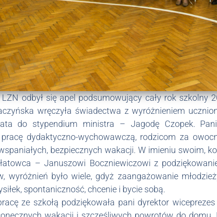
 LZN odbył się apel podsumowujący cały rok szkolny 
aczyńska wręczyła świadectwa z wyróżnieniem ucznio
ata do stypendium ministra – Jagodę Czopek. Pani
 pracę dydaktyczno-wychowawczą, rodzicom za owocn
spaniałych, bezpiecznych wakacji. W imieniu swoim, kol
płatowca – Januszowi Boczniewiczowi z podziękowanie
 wyróżnień było wiele, gdyż zaangażowanie młodzież
siłek, spontaniczność, chcenie i bycie sobą.
acę ze szkołą podziękowała pani dyrektor wiceprezes 
łonecznych wakacji i szczęśliwych powrotów do domu.