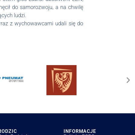
hęcił do samorozwoju, a na chwilę
cych ludzi.
 wraz z wychowawcami udali się do
RODZIC
INFORMACJE