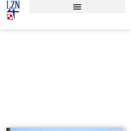
Zawody użyteczno-bojowe klas
wojskowych
29 września, 2017