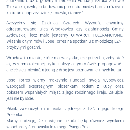
spotkaniu oraz o głównym założeniu Fundacji Sztuka Zdrowie
Tolerancja, czyli „…o budowaniu pomostu między bardzo różnymi
kulturami poprzez sztukę, muzykę i taniec.”
Szczycimy się Dzielnicą Czterech Wyznań, chwalimy
odrestaurowaną ulicą Włodkowica czy działalnością Gminy
Żydowskiej, lecz mało jesteśmy OTWARCI, TOLERANCYJNI…
Właśnie o tym mówił Jose Torres na spotkaniu z młodzieżą LZN i
przybyłymi gośćmi.
Wrocław to miasto, które ma wszystko, czego trzeba, żeby stać
się wzorem tolerancji, tylko należy o tym mówić, propagować i
chcieć się zmieniać, a jedną z dróg jest poznawanie innych kultur.
Jose Torres wierny maksymie Fundacji swoją wypowiedź
wzbogacił ekspresyjnymi piosenkami rodem z Kuby oraz
pokazem wspaniałych miejsc z jego rodzinnego kraju. Żałujcie,
jeśli nie byliście.
Piknik zakończył mini recital Jędrzeja z LZN i jego kolegi,
Przemka.
Mamy nadzieję, że następne pikniki będą również wynikiem
współpracy środowiska lokalnego Psiego Pola.