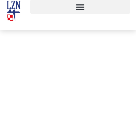
Dziękujemy za udział w Pikniku
„Integrujmy się!”
18 września, 2013