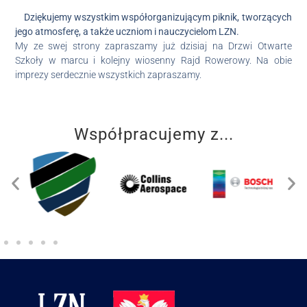
Dziękujemy wszystkim współorganizującym piknik, tworzących
jego atmosferę, a także uczniom i nauczycielom LZN.
My ze swej strony zapraszamy już dzisiaj na Drzwi Otwarte
Szkoły w marcu i kolejny wiosenny Rajd Rowerowy. Na obie
imprezy serdecznie wszystkich zapraszamy.
Współpracujemy z...