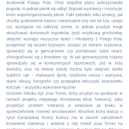
środowisk Psiego Pola. Choć wspólne plany pokrzyżowała
pogoda, to jednak piknik się odbył. Dopisali wystawcy i instytucje,
które współorganizowały piknik. Fakt zabrakło kilku atrakcji, jak
choćby podniesienie balonu i ewentualne loty nim na tzw. uwięzi
czy występów na odkrytej scenie, to jednak przybyli mogli
skosztować domowych wypieków, zjeść wojskową grochówkę,
obejrzeć występy muzyczne dzieci i młodzieży z Psiego Pola,
przejechać się wozem bojowym, zasiąść za sterami szybowca,
sprawdzić się w garncarstwie czy pomalować sobie twarz,
sfotografować się z Krecikiem itp. W sali gimnastycznej rodziny
sprawdzały się w konkurencjach sportowych, zaś w holu
świetlicy oraz na terenie szkoły można było obejrzeć dzieła
ludzkich rąk – malowane dynie, rzeźbione owoce i warzywa,
tkane obrazy, fotografie czy przepiękne łańcuszki, bransoletki,
kolczyki – wszystko wykonane ręcznie/.
Gościem Pikniku był Jose Torres, który przybył na spotkanie w
ramach projektu miejskiego Wrocławski Most Tolerancji, żeby
przybliżyć problem tolerancji a właściwie jej braku w
społeczeństwie, również wrocławskim. Wrocław, który walczy o
tytuł Europejskiej Stolicy Kultury ma w swoich założeniach
krzewienie tolerancji. I właśnie o niej mówił Jose Torres na