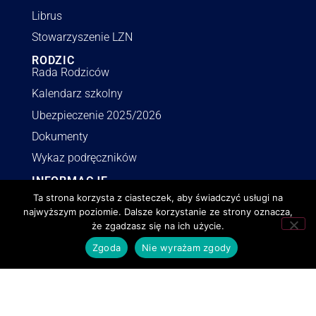
Librus
Stowarzyszenie LZN
RODZIC
Rada Rodziców
Kalendarz szkolny
Ubezpieczenie 2025/2026
Dokumenty
Wykaz podręczników
INFORMACJE
Polityka RODO
Ta strona korzysta z ciasteczek, aby świadczyć usługi na
najwyższym poziomie. Dalsze korzystanie ze strony oznacza,
Deklaracja dostępności
że zgadzasz się na ich użycie.
Polityka o cookies
Zgoda
Nie wyrażam zgody
BIP
Zamówienia publiczne