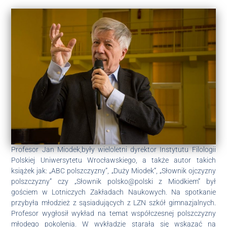
Profesor Jan Miodek,były wieloletni dyrektor Instytutu Filologii
Polskiej Uniwersytetu Wrocławskiego, a także autor takich
książek jak: „ABC polszczyzny”, „Duży Miodek”, „Słownik ojczyzny
polszczyzny” czy „Słownik polsko@polski z Miodkiem” był
gościem w Lotniczych Zakładach Naukowych. Na spotkanie
przybyła młodzież z sąsiadujących z LZN szkół gimnazjalnych.
Profesor wygłosił wykład na temat współczesnej polszczyzny
młodego pokolenia. W wykładzie starała się wskazać na