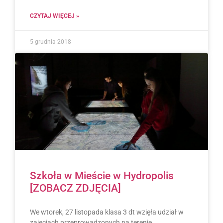
CZYTAJ WIĘCEJ »
5 grudnia 2018
Szkoła w Mieście w Hydropolis
[ZOBACZ ZDJĘCIA]
We wtorek, 27 listopada klasa 3 dt wzięła udział w
zajęciach przeprowadzonych na terenie