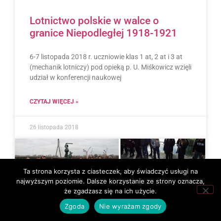
Lotnictwo polskie w walce o
granice Niepodległej 1918-1921
6-7 listopada 2018 r. uczniowie klas 1 at, 2 at i 3 at
(mechanik lotniczy) pod opieką p. U. Miśkowicz wzięli
udział w konferencji naukowej
CZYTAJ WIĘCEJ »
26 listopada 2018
Ta strona korzysta z ciasteczek, aby świadczyć usługi na
najwyższym poziomie. Dalsze korzystanie ze strony oznacza,
że zgadzasz się na ich użycie.
Zgoda
Nie wyrażam zgody