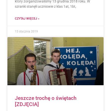
który zorganizowaliśmy 13 grudnia 2018 roku. W
szranki stanęłi uczniowie z klas 1at, 1bt,
CZYTAJ WIĘCEJ »
15 stycznia 2019
Jeszcze trochę o świętach
[ZDJĘCIA]