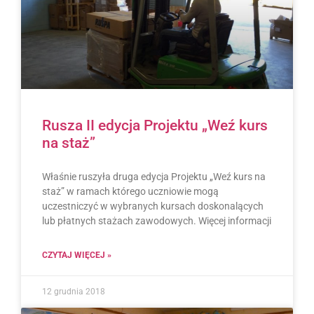
Rusza II edycja Projektu „Weź kurs
na staż”
Właśnie ruszyła druga edycja Projektu „Weź kurs na
staż” w ramach którego uczniowie mogą
uczestniczyć w wybranych kursach doskonalących
lub płatnych stażach zawodowych. Więcej informacji
CZYTAJ WIĘCEJ »
12 grudnia 2018