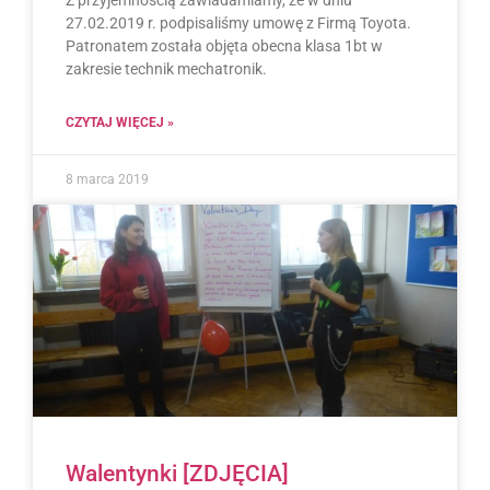
Z przyjemnością zawiadamiamy, że w dniu
27.02.2019 r. podpisaliśmy umowę z Firmą Toyota.
Patronatem została objęta obecna klasa 1bt w
zakresie technik mechatronik.
CZYTAJ WIĘCEJ »
8 marca 2019
Walentynki [ZDJĘCIA]