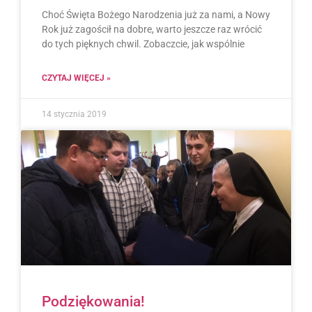
Choć Święta Bożego Narodzenia już za nami, a Nowy
Rok już zagościł na dobre, warto jeszcze raz wrócić
do tych pięknych chwil. Zobaczcie, jak wspólnie
CZYTAJ WIĘCEJ »
14 stycznia 2019
Podziękowania!