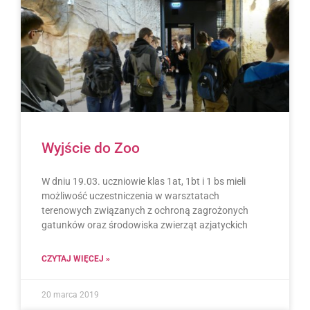
Wyjście do Zoo
W dniu 19.03. uczniowie klas 1at, 1bt i 1 bs mieli
możliwość uczestniczenia w warsztatach
terenowych związanych z ochroną zagrożonych
gatunków oraz środowiska zwierząt azjatyckich
CZYTAJ WIĘCEJ »
20 marca 2019