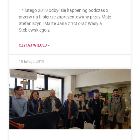
14 lutego 2019 odbył się happening podczas 3
przerw na II piętrze zaprezentowany przez Maję
Stefaniszyn i Martę Jana z 1ct oraz Wasyla
Steblewskiego z
CZYTAJ WIĘCEJ »
18 lutego 2019