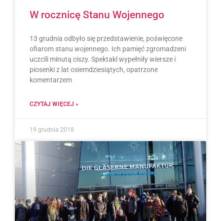
W rocznicę Stanu Wojennego
13 grudnia odbyło się przedstawienie, poświęcone
ofiarom stanu wojennego. Ich pamięć zgromadzeni
uczcili minutą ciszy. Spektakl wypełniły wiersze i
piosenki z lat osiemdziesiątych, opatrzone
komentarzem
CZYTAJ WIĘCEJ »
19 grudnia 2018