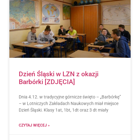
Dzień Śląski w LZN z okazji
Barbórki [ZDJĘCIA]
Dnia 4.12. w tradycyjne górnicze święto – „Barbórkę”
– w Lotniczych Zakładach Naukowych miał miejsce
Dzień Śląski. Klasy 1at, 1bt, 1dt oraz 3 dt miały
CZYTAJ WIĘCEJ »